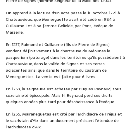
Pierre de Signes (nommé Seigneur de la Môle dès 1204).
On apprend à la lecture d'un acte passé le 10 octobre 1221 à
Chateauvieux, que Menerguette avait été cédé en 984 à
Guillaume I et à sa femme Belielde, par Pons, évêque de
Marseille.
En 1237, Raimond et Guillaume (fils de Pierre de Signes)
vendent définitivement à la chartreuse de Méounes le
pasquerium (paturage) dans les territoires qu'ils possèdaient à
Chateauvieux, dans la vallée de Signes et ses terres
adjacentes ainsi que dans le territoire du castrum de
Menerguettes. La vente est faite pour 6 livres.
En 1253, la seigneurie est achetée par Hugues Raynaud, sous
suzeraineté épiscopale. Mais H. Reynaud perd ses droits
quelques années plus tard pour désobeissance à l'évêque.
En 1255, Mairaneguetas est cité par l'archidiacre de Fréjus et
le sacristain d'Aix dans un document précisant l'étendue de
l'archidiocèse d'Aix.